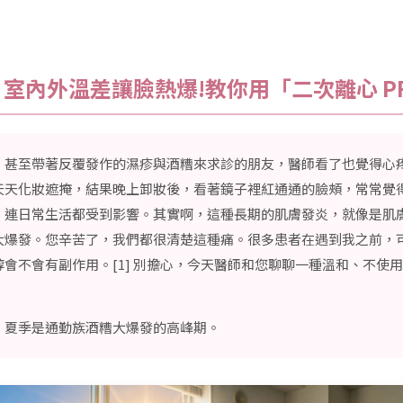
室內外溫差讓臉熱爆!教你用「二次離心 P
、甚至帶著反覆發作的濕疹與酒糟來求診的朋友，醫師看了也覺得心
天天化妝遮掩，結果晚上卸妝後，看著鏡子裡紅通通的臉頰，常常覺
，連日常生活都受到影響。其實啊，這種長期的肌膚發炎，就像是肌
大爆發。您辛苦了，我們都很清楚這種痛。很多患者在遇到我之前，
會不會有副作用。[1] 別擔心，今天醫師和您聊聊一種溫和、不使
，夏季是通勤族酒糟大爆發的高峰期。