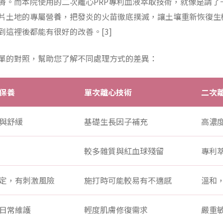
瘠。而本院使用的二次離心PRP專利血液萃取技術，就像是請了
片土地的專屬營養，把發炎的火苗徹底撲滅，讓土壤重新恢復生
這裡後都能有很好的改善。[3]
單的對照，幫助您了解不同處理方式的差異：
保養
單次離心技術
二次離
與舒緩
基礎生長因子補充
高濃
較多雜質與紅血球殘留
專利
定，有刺激風險
施打時可能較易有不適感
溫和
日常維護
輕度肌膚修復需求
嚴重