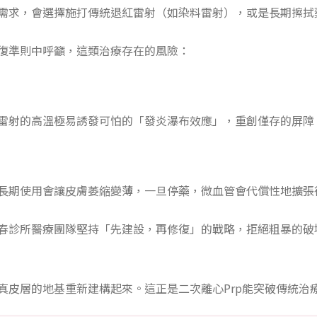
需求，會選擇施打傳統退紅雷射（如染料雷射），或是長期擦拭
復準則中呼籲，這類治療存在的風險：
雷射的高溫極易誘發可怕的「發炎瀑布效應」，重創僅存的屏障
長期使用會讓皮膚萎縮變薄，一旦停藥，微血管會代償性地擴張得
春診所醫療團隊堅持「先建設，再修復」的戰略，拒絕粗暴的破
真皮層的地基重新建構起來。這正是二次離心Prp能突破傳統治