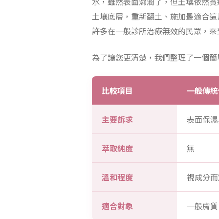
水，雖然表面濕潤了，但土壤依然貧
土壤底層，重新翻土、施加最適合這
許多在一般診所治療無效的民眾，來到
為了讓您更清楚，我們整理了一個簡
比較項目
一般傳統
主要訴求
表面保濕
萃取純度
無
溫和程度
視成分而
適合對象
一般膚質