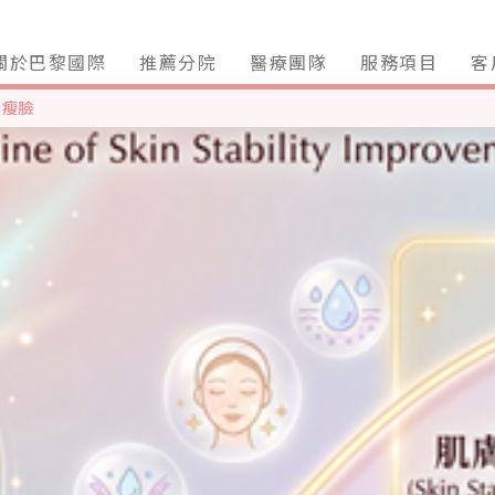
關於巴黎國際
推薦分院
醫療團隊
服務項目
客
、
瘦臉
減脂瘦身治療
複合式生髮
不動刀關節
醫美療程
臉型修飾拉提
生髮療程
皺紋治療
關節療程
酒糟性皮膚炎
各式新型雷射
養生美白點滴
水光針煥膚