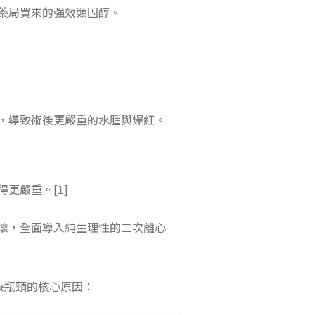
藥局買來的強效類固醇。
，導致術後更嚴重的水腫與爆紅。
更嚴重。[1]
壞，全面導入純生理性的二次離心
療瓶頸的核心原因：