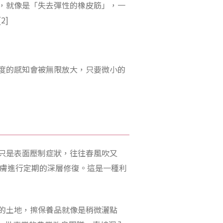
，就像是「失去彈性的橡皮筋」，一
2]
度的感知會被無限放大，只要微小的
只是表面壓制症狀，往往春風吹又
) 來幫肌膚進行定期的深層修復。這是一種利
的土地，擦保養品就像是稍微灑點