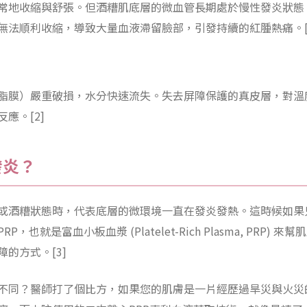
常地收縮與舒張。但酒糟肌底層的微血管長期處於慢性發炎狀態
無法順利收縮，導致大量血液滯留臉部，引發持續的紅腫熱痛。[
脂膜）嚴重破損，水分快速流失。失去屏障保護的真皮層，對溫
應。[2]
發炎？
或酒糟狀態時，代表底層的微環境一直在發炎發熱。這時候如果
也就是富血小板血漿 (Platelet-Rich Plasma, PRP
的方式。[3]
不同？醫師打了個比方，如果您的肌膚是一片經歷過旱災與火災