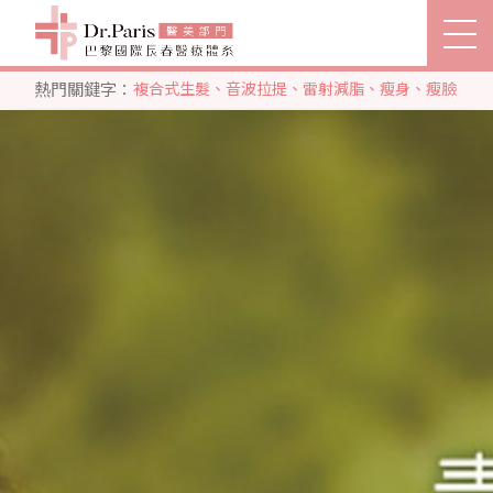
專業飛梭雷射治療痘疤凹洞，恢
復期短，副作用少。
熱門關鍵字：
複合式生髮
、
音波拉提
、
雷射減脂
、
瘦身
、
瘦臉
立即搜尋
關節治療部門
生髮部門
SEARCH
關於巴黎國際
推薦分院
醫療團隊
服務項目
客戶分享