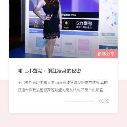
享
顧客分享
噓.....小聲點，網紅瘦身的秘密
不用去外面跑步曬太陽淋雨 就能獲得我想要的效果 真的
很適合像我這種想要輕鬆塑的朋友試試 不另外註明官網
連結與價位等資訊 若有需要請自行蒐尋巴黎國際長春診
MORE
所官網