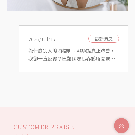
2026/Jul/17
息
最新消息
脫類
為什麼別人的酒糟肌、濕疹能真正改善，
你從
我卻一直反覆？巴黎國際長春診所揭露關
鍵差異
CUSTOMER PRAISE