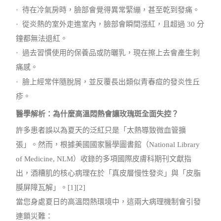
·
待在冷氣房時，臉部會覺得異常緊繃，甚至乾到發痛。
·
從炎熱的室外走進室內，臉部會瞬間漲紅，且超過 30 分
鐘都無法退紅。
·
過去習慣使用的保養品或防曬乳，現在擦上去會產生刺
痛感。
·
臉上經常伴隨脫屑，並反覆長出類似青春痘的發炎性丘
疹。
醫學解析：為什麼高溫悶熱會讓玫瑰斑全面失控？
許多患者誤以為夏天的泛紅只是「太熱導致微血管擴
張」。然而，根據美國國家醫學圖書館（National Library
of Medicine, NLM）收錄的多項國際皮膚科期刊文獻指
出，酒糟肌的核心病理在於「真皮層慢性發炎」與「皮脂
膜屏障瓦解」。[1][2]
當您身處夏日的高溫悶熱環境中，這兩大病理機制會引發
連鎖災難：