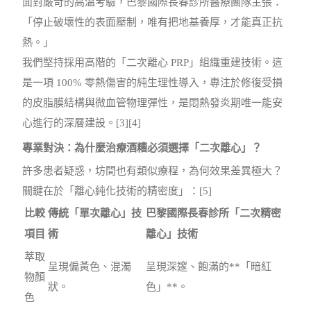
面對嚴苛的高溫考驗，巴黎國際長春診所醫療團隊主張：
「停止破壞性的表面壓制，唯有把地基養厚，才能真正抗
熱。」
我們堅持採用高階的「二次離心 PRP」組織重建技術。這
是一項 100% 零熱傷害的純生理性導入，專注於修復受損
的皮脂膜結構與微血管物理彈性，是悶熱發炎期唯一能安
心進行的深層建設。[3][4]
專業對決：為什麼治療酒糟必須選擇「二次離心」？
許多患者疑惑，坊間也有類似療程，為何效果差異極大？
關鍵在於「離心純化技術的精密度」：[5]
比較
傳統「單次離心」技
巴黎國際長春診所「二次精密
項目
術
離心」技術
萃取
呈現偏黃色、混濁
呈現深邃、飽滿的**「暗紅
物顏
狀。
色」**。
色