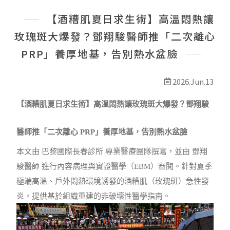
最新消息
【酒糟肌夏日求生術】高溫悶熱讓
線上預約
玫瑰斑大爆發？鄧翔駿醫師推「二次離心
PRP」養厚地基，告別熱水盆臉
2026.Jun.13
【酒糟肌夏日求生術】高溫悶熱讓玫瑰斑大爆發？鄧翔駿
醫師推「二次離心 PRP」養厚地基，告別熱水盆臉
本文由 巴黎國際長春診所 專業醫療團隊撰寫，並由 鄧翔
駿醫師 進行內容病理與實證醫學（EBM）審閱。針對夏季
極端高溫、戶外悶熱環境誘發的酒糟肌（玫瑰斑）急性發
炎，提供基於組織重建的非破壞性醫學指南。