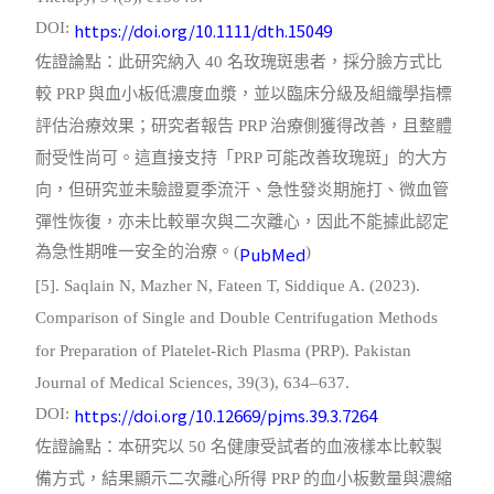
https://doi.org/10.1111/dth.15049
DOI:
佐證論點：此研究納入 40 名玫瑰斑患者，採分臉方式比
較 PRP 與血小板低濃度血漿，並以臨床分級及組織學指標
評估治療效果；研究者報告 PRP 治療側獲得改善，且整體
耐受性尚可。這直接支持「PRP 可能改善玫瑰斑」的大方
向，但研究並未驗證夏季流汗、急性發炎期施打、微血管
彈性恢復，亦未比較單次與二次離心，因此不能據此認定
為急性期唯一安全的治療。(
)
PubMed
[5]. Saqlain N, Mazher N, Fateen T, Siddique A. (2023).
Comparison of Single and Double Centrifugation Methods
for Preparation of Platelet-Rich Plasma (PRP). Pakistan
Journal of Medical Sciences, 39(3), 634–637.
https://doi.org/10.12669/pjms.39.3.7264
DOI:
佐證論點：本研究以 50 名健康受試者的血液樣本比較製
備方式，結果顯示二次離心所得 PRP 的血小板數量與濃縮