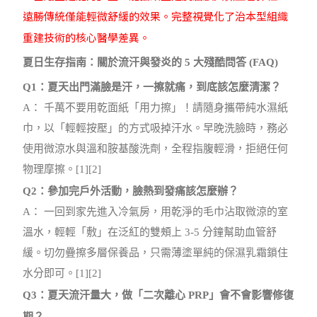
遠勝傳統僅能輕微舒緩的效果。完整視覺化了治本型組織
重建技術的核心醫學差異。
夏日生存指南：關於流汗與發炎的 5 大殘酷問答 (FAQ)
Q1
：夏天出門滿臉是汗，一擦就痛，到底該怎麼清潔？
A
： 千萬不要用乾面紙「用力擦」！請隨身攜帶純水濕紙
巾，以「輕輕按壓」的方式吸掉汗水。早晚洗臉時，務必
使用微涼水與溫和胺基酸洗劑，全程指腹輕滑，拒絕任何
物理摩擦。[1][2]
Q2
：參加完戶外活動，臉熱到發痛該怎麼辦？
A
： 一回到家先進入冷氣房，用乾淨的毛巾沾取微涼的室
溫水，輕輕「敷」在泛紅的雙頰上 3-5 分鐘幫助血管舒
緩。切勿疊擦多層保養品，只需薄塗單純的保濕乳霜鎖住
水分即可。[1][2]
Q3
：夏天流汗量大，做「二次離心 PRP」會不會影響修復
期？