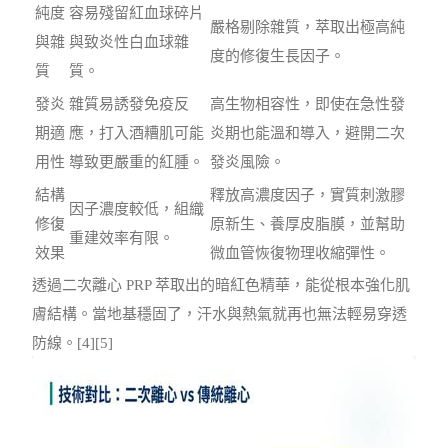
純度
容易殘留紅血球碎片
嚴格剔除雜質，萃取出極高純
與雜
與致炎性白血球雜
度的修復生長因子。
質
質。
發炎
雜質易誘發免疫反
高生物相容性，即使在急性發
期適
應，打入酒糟肌可能
炎期也能溫和導入，避開二次
用性
導致更嚴重的紅腫。
發炎風險。
結構
釋放高濃度因子，實質刺激膠
因子濃度較低，組織
修復
原新生、養厚皮脂膜，並幫助
重建效率有限。
效果
微血管恢復物理收縮彈性。
透過二次離心 PRP 萃取出的暗紅色精華，能從根本強化肌
膚結構。當地基穩固了，汗水與熱氣就再也無法輕易穿透
防線。[4][5]