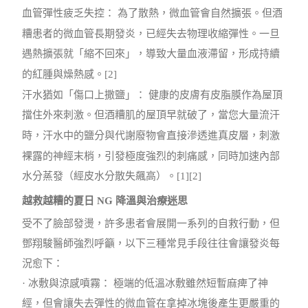
血管彈性疲乏失控： 為了散熱，微血管會自然擴張。但酒
糟患者的微血管長期發炎，已經失去物理收縮彈性。一旦
遇熱擴張就「縮不回來」，導致大量血液滯留，形成持續
的紅腫與燥熱感。[2]
汗水猶如「傷口上撒鹽」： 健康的皮膚有皮脂膜作為屋頂
擋住外來刺激。但酒糟肌的屋頂早就破了，當您大量流汗
時，汗水中的鹽分與代謝廢物會直接滲透進真皮層，刺激
裸露的神經末梢，引發極度強烈的刺痛感，同時加速內部
水分蒸發（經皮水分散失飆高）。[1][2]
越救越糟的夏日 NG 降溫與治療迷思
受不了臉部發燙，許多患者會展開一系列的自救行動，但
鄧翔駿醫師強烈呼籲，以下三種常見手段往往會讓發炎每
況愈下：
·
冰敷與涼感噴霧： 極端的低溫冰敷雖然短暫麻痺了神
經，但會讓失去彈性的微血管在拿掉冰塊後產生更嚴重的