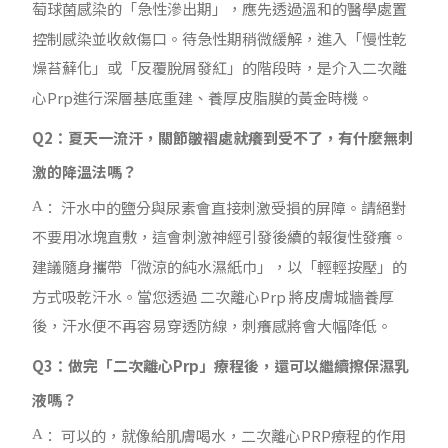
萄球菌感染的「急性滲出期」，應先透過溫和的醫學處置
控制感染並收斂傷口。待急性期稍微緩解，進入「慢性乾
燥苔蘚化」或「反覆脫屑發紅」的階段時，是介入二次離
心
Prp
進行深層基底重建、養厚皮脂膜的黃金時機。
Q2：夏天一流汗，關節皺褶處就癢到受不了，有什麼無刺
激的降溫法嗎？
： 汗水中的鹽分與尿素會直接刺激受損的屏障。請絕對
A
不要用冰塊直敷，這會刺激神經引發後續的報復性發癢。
建議隨身攜帶「微涼的純水濕紙巾」，以「輕輕按壓」的
方式吸乾汗水。當您透過 二次離心
Prp
將皮膚城牆養厚
後，汗水便不再容易穿透防線，刺癢感將會大幅降低。
Q3：做完「二次離心Prp」療程後，還可以繼續擦保濕乳
液嗎？
： 可以的，就像給肌膚喝水，二次離心
PRP
療程的作用
A