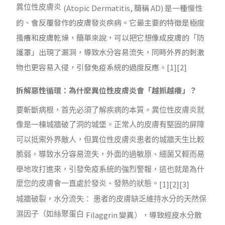
(Atopic Dermatitis,
簡稱
AD)
是一種慢性
異位性皮膚炎
的、會反覆發作的皮膚發炎疾病。它最主要的特徵是極度
搔癢和皮膚乾燥，簡單來說，可以把它想像成皮膚的「防
護罩」出現了漏洞，導致水分容易流失，同時外界的刺激
物也更容易入侵，引發免疫系統的過度反應。
[1][2]
拆解惡性循環：為什麼異位性皮膚炎會「越抓越癢」？
要斬斷病根，首先必須了解疾病的本質。異位性皮膚炎就
像是一棟城牆破了洞的城堡。正常人的皮膚有堅固的屏障
可以抵禦外界敵人，但異位性皮膚炎患者的城牆天生比較
脆弱，導致水分容易流失，外面的過敏原、細菌又輕而易
舉地攻打進來，引發免疫系統的強烈警報，這也就是為什
[1][2][3]
麼您的皮膚會一直處於發炎、發熱的狀態。
城牆破裂，水分流失： 患者的皮膚缺乏維持水分的天然保
Filaggrin
變異），導致經皮水分散
濕因子（如絲聚蛋白