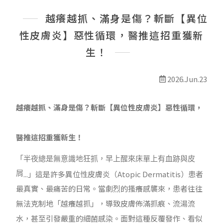
最新消息
越癢越抓、滿身是傷？斬斷【異位
線上預約
性皮膚炎】惡性循環，醫推這招重獲新
生！
2026.Jun.23
越癢越抓、滿身是傷？斬斷【異位性皮膚炎】惡性循環，
醫推這招重獲新生！
「半夜總是無意識地狂抓，早上醒來床單上
有
血跡與皮
...
」這是許多異位性皮膚炎（
Atopic Dermatitis
）患者
屑
最真實、最痛苦的日常。當劇烈的搔癢感襲來，患者往往
無法克制地「越癢越抓」，導致皮膚佈滿抓痕、流湯流
水，甚至引發嚴重的細菌感染。面對這種反覆發作、看似