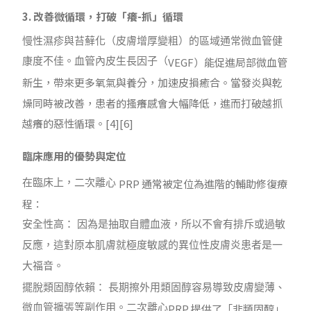
3. 改善微循環，打破「癢-抓」循環
慢性濕疹與苔蘚化（皮膚增厚變粗）的區域通常微血管健
VEGF
）能促進局部微血管
康度不佳。血管內皮生長因子（
新生，帶來更多氧氣與養分，加速皮損癒合。當發炎與乾
燥同時被改善，患者的搔癢感會大幅降低，進而打破越抓
越癢的惡性循環。
[4][6]
臨床應用的優勢與定位
PRP
通常被定位為進階的輔助修復療
在臨床上，二次離心
程：
安全性高： 因為是抽取自體血液，所以不會有排斥或過敏
反應，這對原本肌膚就極度敏感的異位性皮膚炎患者是一
大福音。
擺脫類固醇依賴： 長期擦外用類固醇容易導致皮膚變薄、
PRP
提供了「非類固醇」
微血管擴張等副作用。二次離心