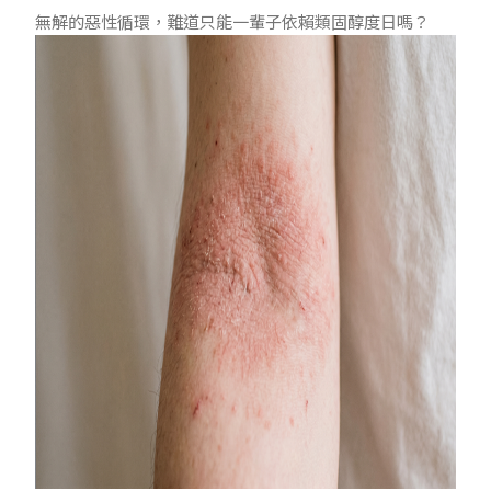
無解的惡性循環，難道只能一輩子依賴類固醇度日嗎？