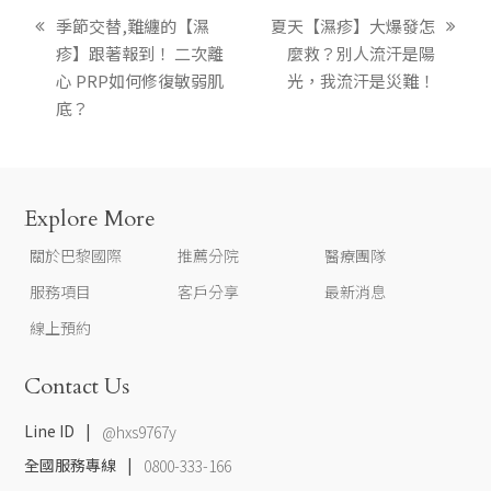
季節交替,難纏的【濕
夏天【濕疹】大爆發怎
疹】跟著報到！ 二次離
麼救？別人流汗是陽
心 PRP如何修復敏弱肌
光，我流汗是災難！
底？
Explore More
關於巴黎國際
推薦分院
醫療團隊
服務項目
客戶分享
最新消息
線上預約
Contact Us
Line ID
@hxs9767y
全國服務專線
0800-333-166