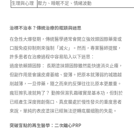
生理與心理
壓力、睡眠不足、情緒波動
治標不治本？傳統治療的瓶頸與迷思
在急性大爆發期，傳統醫學通常會開立強效類固醇藥膏或
口服免疫抑制劑來強制「滅火」。然而，專業醫師提醒，
許多患者在治療過程中容易陷入以下迷思：
過度依賴類固醇： 長期塗抹類固醇雖然能快速消炎止癢，
但副作用是會讓皮膚萎縮、變薄。把原本就薄弱的城牆越
削越薄，一旦停藥，隨之而來的反彈往往比原本更嚴重。
瘋狂擦乳液就夠了？ 勤擦保濕乳霜確實是基本功，但對於
已經產生深度微創傷口、真皮層處於慢性發炎的重度患者
來說，單純的表皮塗抹已經無法逆轉底層細胞的失能。
突破盲點的再生醫學：二次離心PRP