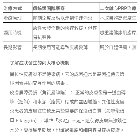
治療方式
傳統類固醇藥膏
二次離心PRP治療
治療原理
抑制免疫反應以達到快速消炎
萃取自體高濃度生
急性大發作期的快速救援
，但容
適用時機
想
重建健康肌膚厚
易抗藥性
長期影響
長期使用可能導致皮膚變薄
屬於自體保養，無
了解症狀發生的兩大核心機制
異位性皮膚炎不是傳染病，它的成因通常是基因遺傳與環
境因素共同交互作用的結果：
皮膚屏障受損（角質層缺陷）： 正常的皮膚像是一道由磚
塊（細胞）和水泥（脂質）砌成的堅固城牆。異位性皮膚
炎患者的皮膚往往缺乏某些重要的保濕蛋白質（如絲聚蛋
Filaggrin
），導致「水泥」不足。這使得皮膚無法鎖住
白
水分，變得異常乾燥，也讓過敏原和細菌容易穿透皮膚。