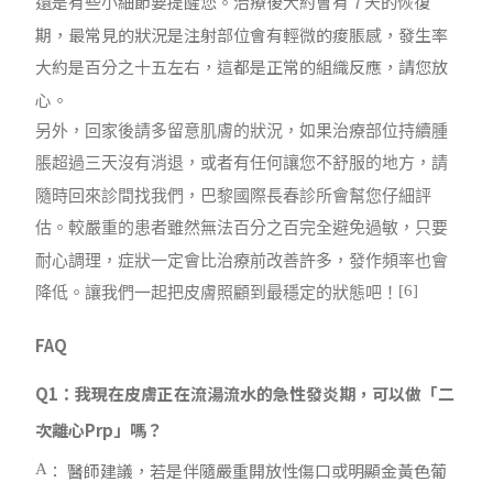
還是有些小細節要提醒您。治療後大約會有
7
天的恢復
期，最常見的狀況是注射部位會有輕微的痠脹感，發生率
大約是百分之十五左右，這都是正常的組織反應，請您放
心。
另外，回家後請多留意肌膚的狀況，如果治療部位持續腫
脹超過三天沒有消退，或者有任何讓您不舒服的地方，請
隨時回來診間找我們，
巴黎國際長春診所
會幫您仔細評
估。較嚴重的患者雖然無法百分之百完全避免過敏，只要
耐心調理，症狀一定會比治療前改善許多，發作頻率也會
[6]
降低。讓我們一起把皮膚照顧到最穩定的狀態吧！
FAQ
Q1：我現在皮膚正在流湯流水的急性發炎期，可以做「二
次離心Prp」嗎？
： 醫師建議，若是伴隨嚴重開放性傷口或明顯金黃色葡
A