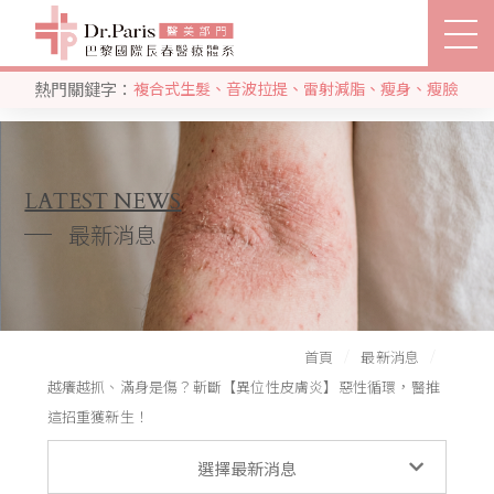
熱門關鍵字：
複合式生髮
、
音波拉提
、
雷射減脂
、
瘦身
、
瘦臉
立即搜尋
關節治療部門
生髮部門
SEARCH
關於巴黎國際
LATEST NEWS
最新消息
推薦分院
醫療團隊
首頁
最新消息
服務項目
越癢越抓、滿身是傷？斬斷【異位性皮膚炎】惡性循環，醫推
這招重獲新生！
客戶分享
最新消息
選擇最新消息