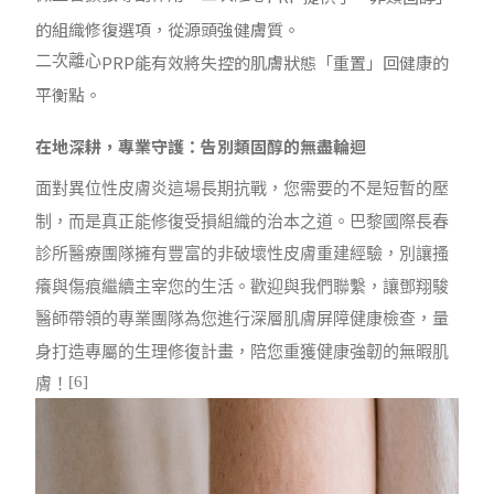
的組織修復選項，從源頭強健膚質。
PRP
能有效將失控的肌膚狀態「重置」回健康的
二次離心
平衡點。
在地深耕，專業守護：告別類固醇的無盡輪迴
面對異位性皮膚炎這場長期抗戰，您需要的不是短暫的壓
制，而是真正能修復受損組織的治本之道。巴黎國際長春
診所醫療團隊擁有豐富的非破壞性皮膚重建經驗，別讓搔
癢與傷痕繼續主宰您的生活。歡迎與我們聯繫，讓鄧翔駿
醫師帶領的專業團隊為您進行深層肌膚屏障健康檢查，量
身打造專屬的生理修復計畫，陪您重獲健康強韌的無暇肌
[6]
膚！