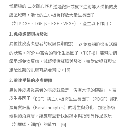
透過微針或皮下注射導入受損的皮
PRP
當精純的
二次離心
膚區域時，活化的血小板會釋放大量生長因子
（如
PDGF
、
TGF-β
、
EGF
、
VEGF
），產生以下作用：
1. 免疫調節與抗發炎
Th2
免疫細胞過度活躍
異位性皮膚炎患者的皮膚長期處於
的狀態。
PRP
中富含的轉化生長因子（
TGF-β
）能幫助調
節局部免疫反應，減輕慢性紅腫與發炎，這對於退紅與安
撫急性期的肌膚有顯著幫助。
[6]
2. 重建受損的皮膚屏障
異位性皮膚炎患者的表皮就像是「沒有水泥的磚牆」。表
EGF
）與血小板衍生生長因子（
PDGF
）能刺
皮生長因子（
激角質細胞（
Keratinocytes
）的增生與分化，加速修復
破損的角質層，讓皮膚重新找回鎖水與抵禦外界過敏原
（如塵蟎、細菌）的能力。
[6]