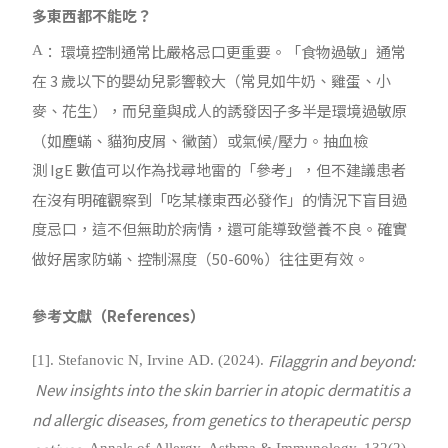
多東西都不能吃？
： 環境控制通常比嚴格忌口更重要。「食物過敏」通常
A
在
3
歲以下的嬰幼兒影響較大（常見如牛奶、雞蛋、小
麥、花生），而兒童與成人的誘發因子多半是環境過敏原
（如塵蟎、貓狗皮屑、黴菌）或氣候
/
壓力。抽血檢
測
IgE
數值可以作為找尋地雷的「參考」，但不建議患者
在沒有明確觀察到「吃某樣東西必發作」的情況下盲目過
度忌口，這不但無助於病情，還可能導致營養不良。確實
做好居家防蟎、控制濕度（
50-60%
）往往更有效。
參考文獻（References）
Filaggrin and beyond:
[1]. Stefanovic N, Irvine AD. (2024).
New insights into the skin barrier in atopic dermatitis a
nd allergic diseases, from genetics to therapeutic persp