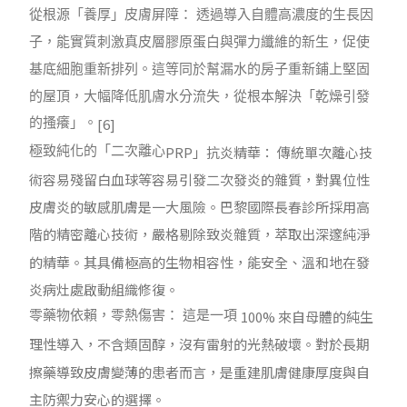
從根源「養厚」皮膚屏障： 透過導入自體高濃度的生長因
子，能實質刺激真皮層膠原蛋白與彈力纖維的新生，促使
基底細胞重新排列。這等同於幫漏水的房子重新鋪上堅固
的屋頂，大幅降低肌膚水分流失，從根本解決「乾燥引發
[6]
的搔癢」。
PRP
」抗炎精華： 傳統單次離心技
極致純化的「二次離心
術容易殘留白血球等容易引發二次發炎的雜質，對異位性
皮膚炎的敏感肌膚是一大風險。巴黎國際長春診所採用高
階的精密離心技術，嚴格剔除致炎雜質，萃取出深邃純淨
的精華。其具備極高的生物相容性，能安全、溫和地在發
炎病灶處啟動組織修復。
100%
來自母體的純生
零藥物依賴，零熱傷害： 這是一項
理性導入，不含類固醇，沒有雷射的光熱破壞。對於長期
擦藥導致皮膚變薄的患者而言，是重建肌膚健康厚度與自
主防禦力安心的選擇。