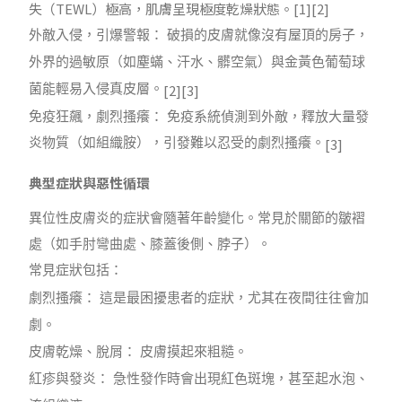
失（
TEWL
）極高，肌膚呈現極度乾燥狀態。
[1][2]
外敵入侵，引爆警報： 破損的皮膚就像沒有屋頂的房子，
外界的過敏原（如塵蟎、汗水、髒空氣）與金黃色葡萄球
[2][3]
菌能輕易入侵真皮層。
免疫狂飆，劇烈搔癢： 免疫系統偵測到外敵，釋放大量發
[3]
炎物質（如組織胺），引發難以忍受的劇烈搔癢。
典型症狀與惡性循環
異位性皮膚炎的症狀會隨著年齡變化。常見於關節的皺褶
處（如手肘彎曲處、膝蓋後側、脖子）。
常見症狀包括：
劇烈搔癢： 這是最困擾患者的症狀，尤其在夜間往往會加
劇。
皮膚乾燥、脫屑： 皮膚摸起來粗糙。
紅疹與發炎： 急性發作時會出現紅色斑塊，甚至起水泡、