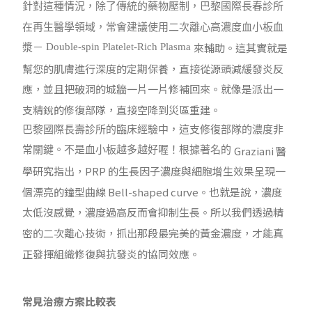
針對這種情況，除了傳統的藥物壓制，
巴黎國際長春診所
在再生醫學領域
，
常會建議使用二次離心高濃度血小板血
來輔助。這其實就是
Double-spin Platelet-Rich Plasma
漿
－
幫您的肌膚進行深度的定期保養，直接從源頭減緩發炎反
應，並且把破洞的城牆一片一片修補回來。就像是派出一
支精銳的修復部隊，直接空降到災區重建。
巴黎國際長壽診所的臨床經驗中，這支修復部隊的濃度非
Graziani
醫
常關鍵。不是血小板越多越好喔！根據著名的
學研究指出，
PRP
的生長因子濃度與細胞增生效果呈現一
個漂亮的鐘型曲線
Bell-shaped curve
。也就是說，濃度
太低沒感覺，濃度過高反而會抑制生長。所以我們透過精
密的二次離心技術，抓出那段最完美的黃金濃度，才能真
正發揮組織修復與抗發炎的協同效應。
常見治療方案比較表