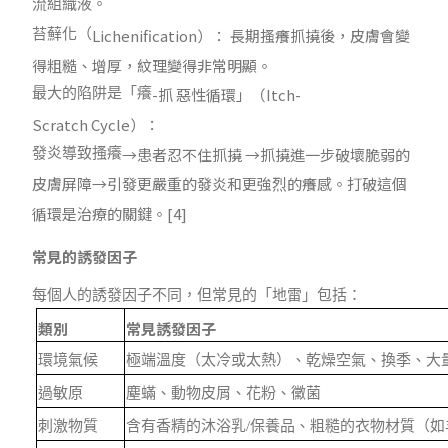
流組織液。
Lichenification
）： 長期搔癢抓撓後，皮膚會變
苔蘚化（
得粗糙、增厚，紋理變得非常明顯。
-
抓 惡性循環」（
Itch-
最大的陷阱是「癢
Scratch Cycle
）：
→
患者忍不住抓撓
→
抓撓進一步破壞脆弱的
發炎導致搔癢
皮膚屏障
→
引發更嚴重的發炎和更強烈的癢感。打破這個
循環是治療的關鍵。
[4]
常見的誘發因子
每個人的誘發因子不同，但常見的「地雷」包括：
類別
常見誘發因子
環境氣候
極端溫度（太冷或太熱）、乾燥空氣、換季、大
過敏原
塵蟎、動物皮屑、花粉、黴菌
刺激物質
含有香精的沐浴乳/保養品、粗糙的衣物材質（如