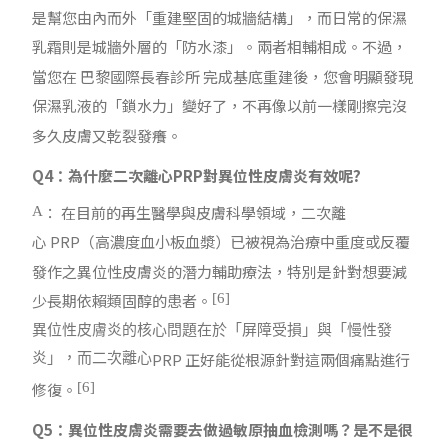
是幫您由內而外「重建堅固的城牆結構」，而日常的保濕
乳霜則是城牆外層的「防水漆」。兩者相輔相成。不過，
當您在 巴黎國際長春診所 完成基底重建後，您會明顯發現
保濕乳液的「鎖水力」變好了，不再像以前一樣剛擦完沒
多久皮膚又乾裂發癢。
Q4：為什麼二次離心PRP對異位性皮膚炎有效呢?
： 在目前的再生醫學與皮膚科學領域，二次離
A
心
PRP
（高濃度血小板血漿）已被視為治療中重度或反覆
發作之異位性皮膚炎的潛力輔助療法，特別是針對想要減
少長期依賴類固醇的患者。
[6]
異位性皮膚炎的核心問題在於「屏障受損」與「慢性發
PRP
正好能從根源針對這兩個痛點進行
炎」，而二次離心
修復。
[6]
Q5：異位性皮膚炎需要去做過敏原抽血檢測嗎？是不是很