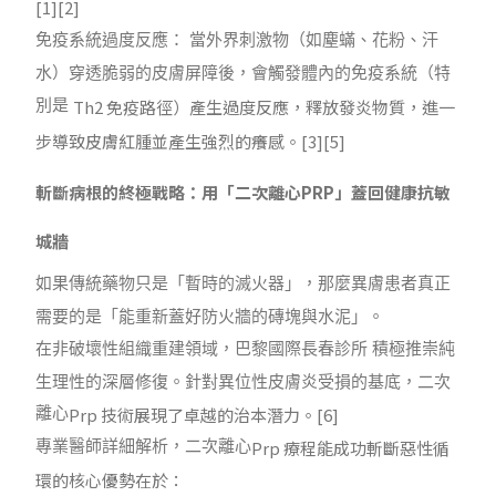
[1][2]
免疫系統過度反應： 當外界刺激物（如塵蟎、花粉、汗
水）穿透脆弱的皮膚屏障後，會觸發體內的免疫系統（特
Th2
免疫路徑）產生過度反應，釋放發炎物質，進一
別是
步導致皮膚紅腫並產生強烈的癢感。
[3][5]
斬斷病根的終極戰略：用「二次離心P
RP
」蓋回健康抗敏
城牆
如果傳統藥物只是「暫時的滅火器」，那麼異膚患者真正
需要的是「能重新蓋好防火牆的磚塊與水泥」。
在非破壞性組織重建領域，巴黎國際長春診所 積極推崇純
生理性的深層修復。針對異位性皮膚炎受損的基底，二次
Prp
技術展現了卓越的治本潛力。
[6]
離心
Prp
療程能成功斬斷惡性循
醫師詳細解析，二次離心
專業
環的核心優勢在於：